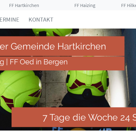
FF Hartkirchen
FF Haizing
FF Hilk
ERMINE
KONTAKT
der Gemeinde Hartkirchen
ng | FF Oed in Bergen
7 Tage die Woche 24 S