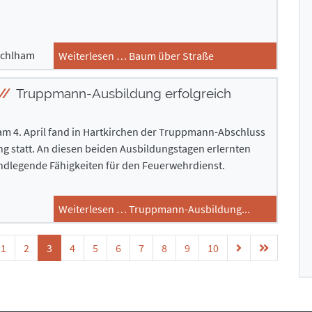
achlham
Weiterlesen … Baum über Straße
Truppmann-Ausbildung erfolgreich
am 4. April fand in Hartkirchen der Truppmann-Abschluss
ng statt. An diesen beiden Ausbildungstagen erlernten
ndlegende Fähigkeiten für den Feuerwehrdienst.
Weiterlesen … Truppmann-Ausbildung...
1
2
3
4
5
6
7
8
9
10