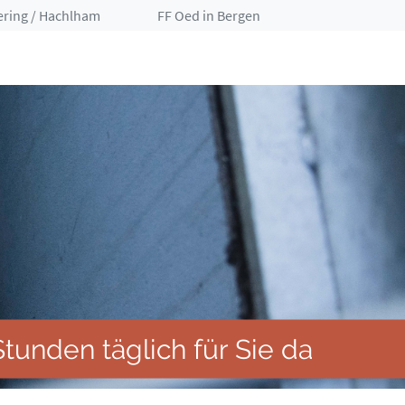
ering / Hachlham
FF Oed in Bergen
tunden täglich für Sie da