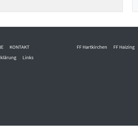
NE
KONTAKT
FF Hartkirchen
FF Haizing
rklärung
Links