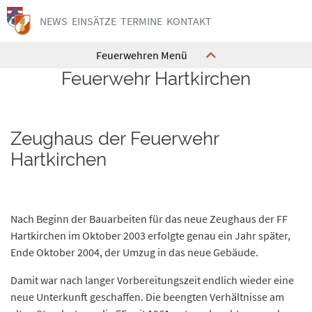
NEWS
EINSÄTZE
TERMINE
KONTAKT
Feuerwehren Menü
Feuerwehr Hartkirchen
Kommando
Kommando
Ausrüstung
Ausrüstung
Zeughaus der Feuerwehr
Feuerwehrhaus
Feuerwehrhaus
Hartkirchen
Mannschaft
Mannschaft
Geschichte
Geschichte
Interne Termine
Interne Termine
Nach Beginn der Bauarbeiten für das neue Zeughaus der FF
Jugend
Jugend
Hartkirchen im Oktober 2003 erfolgte genau ein Jahr später,
Ende Oktober 2004, der Umzug in das neue Gebäude.
Kontakt
Kontakt
Damit war nach langer Vorbereitungszeit endlich wieder eine
neue Unterkunft geschaffen. Die beengten Verhältnisse am
Kommando
Kommando