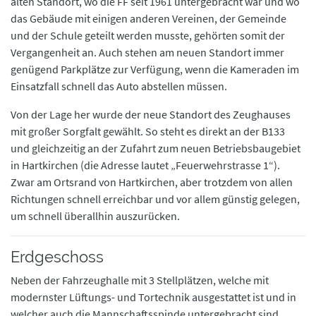
alten Standort, wo die FF seit 1961 untergebracht war und wo
Ausrüstung
Ausrüstung
das Gebäude mit einigen anderen Vereinen, der Gemeinde
und der Schule geteilt werden musste, gehörten somit der
Feuerwehrhaus
Feuerwehrhaus
Vergangenheit an. Auch stehen am neuen Standort immer
Mannschaft
Mannschaft
genügend Parkplätze zur Verfügung, wenn die Kameraden im
Geschichte
Geschichte
Einsatzfall schnell das Auto abstellen müssen.
Interne Termine
Interne Termine
Von der Lage her wurde der neue Standort des Zeughauses
Jugend
Jugend
mit großer Sorgfalt gewählt. So steht es direkt an der B133
Kontakt
Kontakt
und gleichzeitig an der Zufahrt zum neuen Betriebsbaugebiet
in Hartkirchen (die Adresse lautet „Feuerwehrstrasse 1“).
Zwar am Ortsrand von Hartkirchen, aber trotzdem von allen
Richtungen schnell erreichbar und vor allem günstig gelegen,
um schnell überallhin auszurücken.
Erdgeschoss
Neben der Fahrzeughalle mit 3 Stellplätzen, welche mit
modernster Lüftungs- und Tortechnik ausgestattet ist und in
welcher auch die Mannschaftsspinde untergebracht sind,