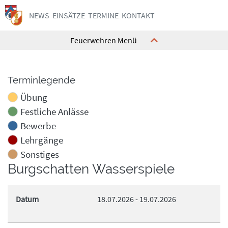
NEWS
EINSÄTZE
TERMINE
KONTAKT
Feuerwehren Menü
Terminlegende
Kommando
Kommando
Ausrüstung
Ausrüstung
Übung
Feuerwehrhaus
Feuerwehrhaus
Festliche Anlässe
Bewerbe
Mannschaft
Mannschaft
Lehrgänge
Geschichte
Geschichte
Sonstiges
Interne Termine
Interne Termine
Burgschatten Wasserspiele
Jugend
Jugend
Kontakt
Kontakt
Datum
18.07.2026
-
19.07.2026
Kommando
Kommando