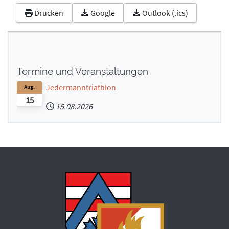
Ausrüstung
Ausrüstung
Drucken
Google
Outlook (.ics)
Feuerwehrhaus
Feuerwehrhaus
Mannschaft
Mannschaft
Geschichte
Geschichte
Termine und Veranstaltungen
Interne Termine
Interne Termine
Jugend
Jugend
Jedermanntriathlon
Aug.
15
Kontakt
Kontakt
15.08.2026