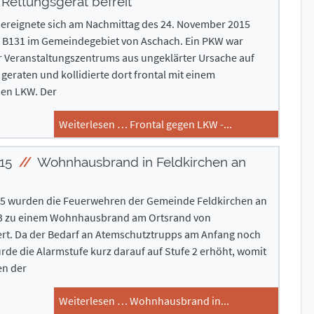
Rettungsgerät befreit
l ereignete sich am Nachmittag des 24. November 2015
r B131 im Gemeindegebiet von Aschach. Ein PKW war
 Veranstaltungszentrums aus ungeklärter Ursache auf
eraten und kollidierte dort frontal mit einem
n LKW. Der
Weiterlesen … Frontal gegen LKW -...
015
Wohnhausbrand in Feldkirchen an
15 wurden die Feuerwehren der Gemeinde Feldkirchen an
3 zu einem Wohnhausbrand am Ortsrand von
ert. Da der Bedarf an Atemschutztrupps am Anfang noch
rde die Alarmstufe kurz darauf auf Stufe 2 erhöht, womit
en der
Weiterlesen … Wohnhausbrand in...