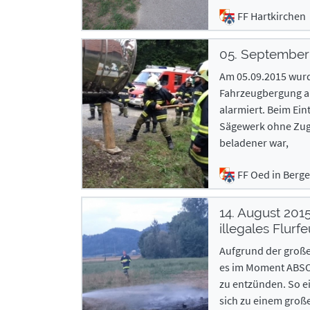
FF Hartkirchen
05. September
Am 05.09.2015 wurd
Fahrzeugbergung a
alarmiert. Beim Eint
Sägewerk ohne Zugf
beladener war,
FF Oed in Berg
14. August 201
illegales Flurf
Aufgrund der große
es im Moment ABSOL
zu entzünden. So ei
sich zu einem groß