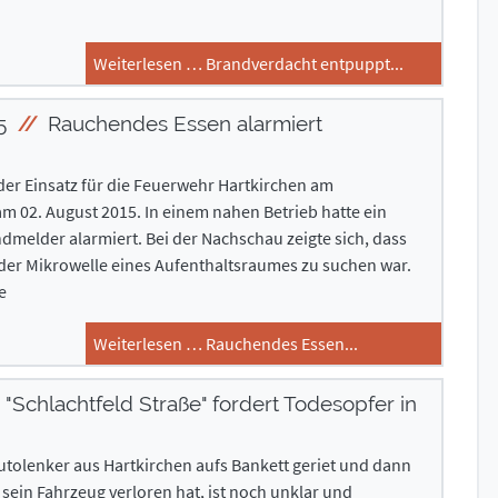
Weiterlesen … Brandverdacht entpuppt...
15
Rauchendes Essen alarmiert
der Einsatz für die Feuerwehr Hartkirchen am
m 02. August 2015. In einem nahen Betrieb hatte ein
melder alarmiert. Bei der Nachschau zeigte sich, dass
 der Mikrowelle eines Aufenthaltsraumes zu suchen war.
e
Weiterlesen … Rauchendes Essen...
"Schlachtfeld Straße" fordert Todesopfer in
tolenker aus Hartkirchen aufs Bankett geriet und dann
 sein Fahrzeug verloren hat, ist noch unklar und