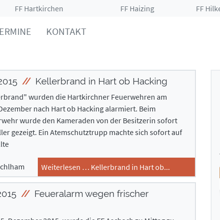
FF Hartkirchen
FF Haizing
FF Hilk
ERMINE
KONTAKT
2015
Kellerbrand in Hart ob Hacking
lerbrand" wurden die Hartkirchner Feuerwehren am
Dezember nach Hart ob Hacking alarmiert. Beim
erwehr wurde den Kameraden von der Besitzerin sofort
er gezeigt. Ein Atemschutztrupp machte sich sofort auf
lte
achlham
Weiterlesen … Kellerbrand in Hart ob...
2015
Feueralarm wegen frischer