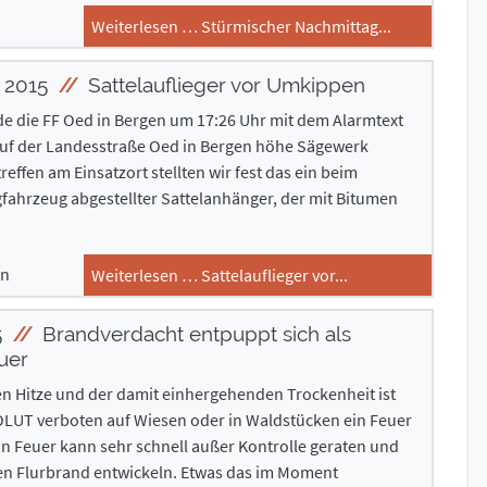
Weiterlesen … Stürmischer Nachmittag...
 2015
Sattelauflieger vor Umkippen
e die FF Oed in Bergen um 17:26 Uhr mit dem Alarmtext
uf der Landesstraße Oed in Bergen höhe Sägewerk
reffen am Einsatzort stellten wir fest das ein beim
ahrzeug abgestellter Sattelanhänger, der mit Bitumen
en
Weiterlesen … Sattelauflieger vor...
5
Brandverdacht entpuppt sich als
euer
n Hitze und der damit einhergehenden Trockenheit ist
UT verboten auf Wiesen oder in Waldstücken ein Feuer
n Feuer kann sehr schnell außer Kontrolle geraten und
en Flurbrand entwickeln. Etwas das im Moment