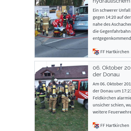
hydraulischem 
Ein schwerer Unfal
gegen 14:20 auf de
nahe des Aschacher
die Gegenfahrbahn g
entgegenkommende
FF Hartkirchen
06. Oktober 2
der Donau
Am 06. Oktober 20
der Donau um 17:2
Feldkirchen alarmi
unsicher schien, wu
weitere Feuerwehr
FF Hartkirchen