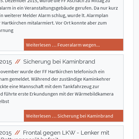
5. Dezember 2015, wurde die FF Aschach zu Mittag zu
arm in ein Veranstaltungsgebäude gerufen. Da nur kurz
n weiterer Melder Alarm schlug, wurde lt. Alarmplan
 Hartkirchen mitalarmiert. Vor Ort konnte aber zum
arnung
Weiterlesen … Feueralarm wegen...
 2015
Sicherung bei Kaminbrand
ovember wurde der FF Hartkirchen telefonisch ein
ham gemeldet. Während der zuständige Kaminkehrer
ückte eine Mannschaft mit dem Tankfahrzeug zur
und führte erste Erkundungen mit der Wärmebildkamera
elbst
Weiterlesen … Sicherung bei Kaminbrand
 2015
Frontal gegen LKW - Lenker mit