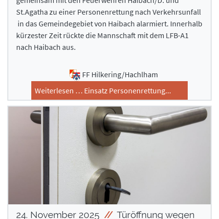
gemeinsam mit den Feuerwehren Haibach/D. und
Ausrüstung
Ausrüstung
St.Agatha zu einer Personenrettung nach Verkehrsunfall
in das Gemeindegebiet von Haibach alarmiert. Innerhalb
Feuerwehrhaus
Feuerwehrhaus
kürzester Zeit rückte die Mannschaft mit dem LFB-A1
Mannschaft
Mannschaft
nach Haibach aus.
Geschichte
Geschichte
Interne Termine
Interne Termine
FF Hilkering/Hachlham
Jugend
Jugend
Weiterlesen … Einsatz Personenrettung...
Kontakt
Kontakt
24. November 2025
Türöffnung wegen