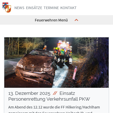
NEWS
EINSÄTZE
TERMINE
KONTAKT
Feuerwehren Menü
Kommando
Kommando
Ausrüstung
Ausrüstung
Feuerwehrhaus
Feuerwehrhaus
Mannschaft
Mannschaft
Geschichte
Geschichte
Interne Termine
Interne Termine
Jugend
Jugend
Kontakt
Kontakt
13. Dezember 2025
Einsatz
Personenrettung Verkehrsunfall PKW
Am Abend des 12.12 wurde die FF Hilkering/Hachlham
Kommando
Kommando