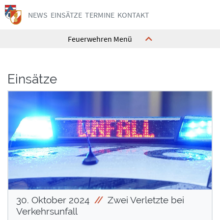
NEWS
EINSÄTZE
TERMINE
KONTAKT
Feuerwehren Menü
Einsätze
Kommando
Kommando
Ausrüstung
Ausrüstung
Feuerwehrhaus
Feuerwehrhaus
Mannschaft
Mannschaft
Geschichte
Geschichte
Interne Termine
Interne Termine
Jugend
Jugend
Kontakt
Kontakt
30. Oktober 2024
Zwei Verletzte bei
Verkehrsunfall
Kommando
Kommando