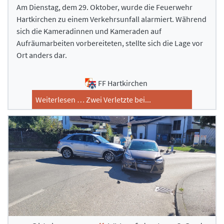
Am Dienstag, dem 29. Oktober, wurde die Feuerwehr
Ausrüstung
Ausrüstung
Hartkirchen zu einem Verkehrsunfall alarmiert. Während
Feuerwehrhaus
Feuerwehrhaus
sich die Kameradinnen und Kameraden auf
Mannschaft
Mannschaft
Aufräumarbeiten vorbereiteten, stellte sich die Lage vor
Ort anders dar.
Geschichte
Geschichte
Interne Termine
Interne Termine
FF Hartkirchen
Jugend
Jugend
Weiterlesen … Zwei Verletzte bei...
Kontakt
Kontakt