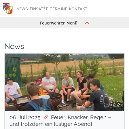
NEWS
EINSÄTZE
TERMINE
KONTAKT
Feuerwehren Menü
News
Kommando
Kommando
Ausrüstung
Ausrüstung
Feuerwehrhaus
Feuerwehrhaus
Mannschaft
Mannschaft
Geschichte
Geschichte
Interne Termine
Interne Termine
Jugend
Jugend
Kontakt
Kontakt
06. Juli 2025
Feuer, Knacker, Regen –
und trotzdem ein lustiger Abend!
Kommando
Kommando