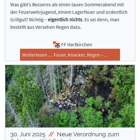
Was gibt’s Besseres als einen lauen Sommerabend mit
Ausrüstung
Ausrüstung
der Feuerwehrjugend, einem Lagerfeuer und ordentlich
Feuerwehrhaus
Feuerwehrhaus
Grillgut? Richtig –
eigentlich nichts
. Es sei denn, man
Mannschaft
Mannschaft
bestellt aus Versehen Regen dazu.
Geschichte
Geschichte
Interne Termine
Interne Termine
FF Hartkirchen
Jugend
Jugend
Weiterlesen … Feuer, Knacker, Regen –...
Kontakt
Kontakt
30. Juni 2025
Neue Verordnung zum