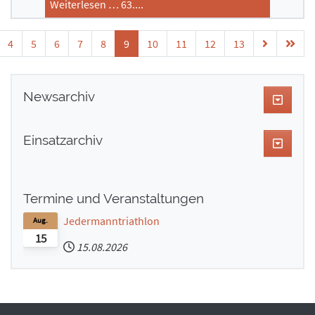
Weiterlesen … 63....
4
5
6
7
8
9
10
11
12
13
Newsarchiv
Einsatzarchiv
Termine und Veranstaltungen
Jedermanntriathlon
Aug.
15
15.08.2026