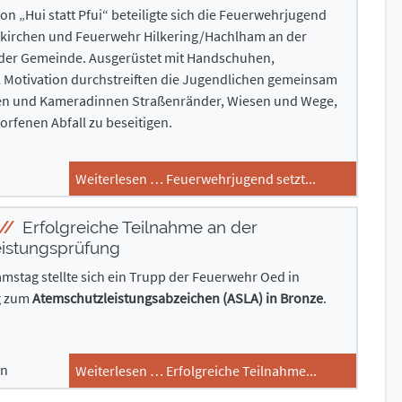
n „Hui statt Pfui“ beteiligte sich die Feuerwehrjugend
kirchen und Feuerwehr Hilkering/Hachlham an der
der Gemeinde. Ausgerüstet mit Handschuhen,
l Motivation durchstreiften die Jugendlichen gemeinsam
en und Kameradinnen Straßenränder, Wiesen und Wege,
rfenen Abfall zu beseitigen.
Weiterlesen … Feuerwehrjugend setzt...
Erfolgreiche Teilnahme an der
istungsprüfung
stag stellte sich ein Trupp der Feuerwehr Oed in
g zum
Atemschutzleistungsabzeichen (ASLA) in Bronze
.
en
Weiterlesen … Erfolgreiche Teilnahme...