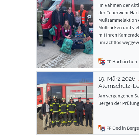
Im Rahmen der Aktio
der Feuerwehr Hart
Müllsammelaktion 
Müllsäcken und vie
mit ihren Kamerad
um achtlos weggewo
FF Hartkirchen
19. März 2026
Atemschutz-Le
Am vergangenen Sam
Bergen der Prüfun
FF Oed in Berg